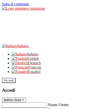
Salta al contenuto
Italiano
Italiano
English
Deutsch
Français
Español
Accedi
Accedi
button close
×
Nome Utente