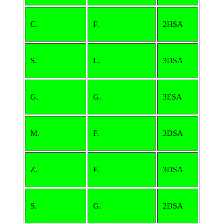
C.
F.
2HSA
S.
L.
3DSA
G.
G.
3ESA
M.
F.
3DSA
Z.
F.
3DSA
S.
G.
2DSA