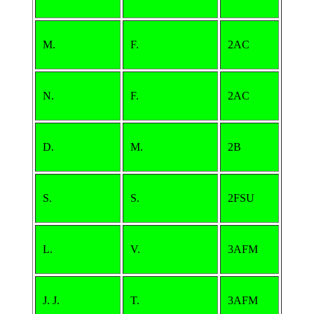
M.
F.
2AC
N.
F.
2AC
D.
M.
2B
S.
S.
2FSU
L.
V.
3AFM
J. J.
T.
3AFM