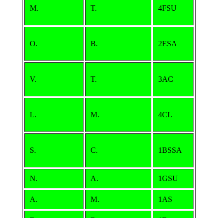
M.
T.
4FSU
O.
B.
2ESA
V.
T.
3AC
L.
M.
4CL
S.
C.
1BSSA
N.
A.
1GSU
A.
M.
1AS