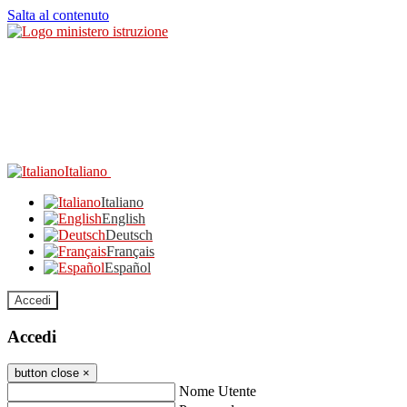
Salta al contenuto
Italiano
Italiano
English
Deutsch
Français
Español
Accedi
Accedi
button close
×
Nome Utente