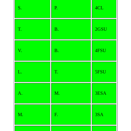
S.
P.
4CL
T.
B.
2GSU
V.
B.
4FSU
L.
T.
5FSU
A.
M.
3ESA
M.
F.
3SA