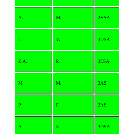
A.
M.
2HSA
L.
V.
3DSA
Z.A.
P.
3ESA
M.
M.
3AS
P.
F.
2AS
A.
Z.
3DSA