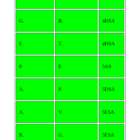
G.
B.
4HSA
F.
T.
4HSA
P.
F.
5AS
A.
P.
5DSA
A.
V.
5ESA
R.
G.
5ESA