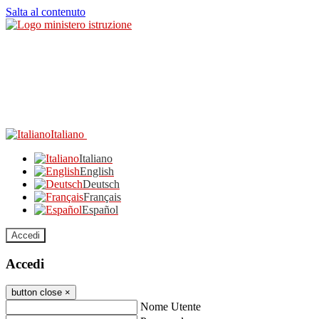
Salta al contenuto
Italiano
Italiano
English
Deutsch
Français
Español
Accedi
Accedi
button close
×
Nome Utente