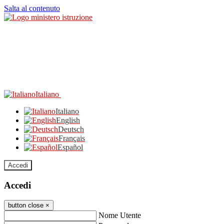
Salta al contenuto
Italiano
Italiano
English
Deutsch
Français
Español
Accedi
Accedi
button close
×
Nome Utente