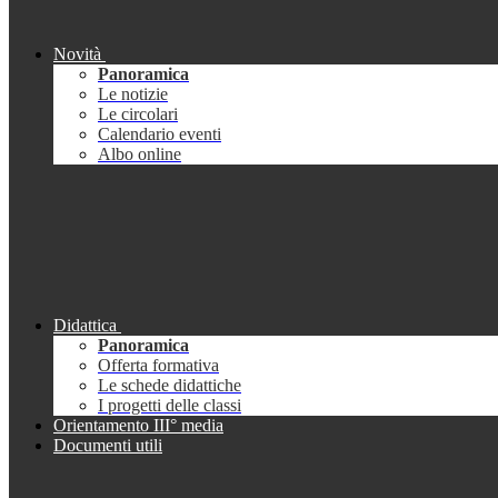
Novità
Panoramica
Le notizie
Le circolari
Calendario eventi
Albo online
Didattica
Panoramica
Offerta formativa
Le schede didattiche
I progetti delle classi
Orientamento III° media
Documenti utili