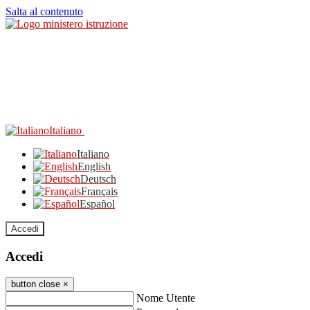
Salta al contenuto
Italiano
Italiano
English
Deutsch
Français
Español
Accedi
Accedi
button close
×
Nome Utente