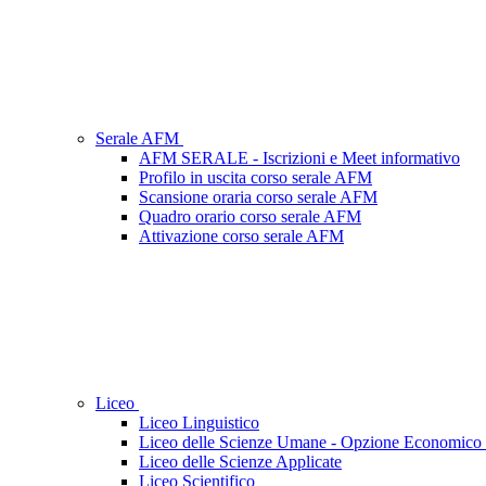
Serale AFM
AFM SERALE - Iscrizioni e Meet informativo
Profilo in uscita corso serale AFM
Scansione oraria corso serale AFM
Quadro orario corso serale AFM
Attivazione corso serale AFM
Liceo
Liceo Linguistico
Liceo delle Scienze Umane - Opzione Economico 
Liceo delle Scienze Applicate
Liceo Scientifico