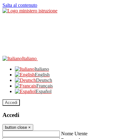
Salta al contenuto
Italiano
Italiano
English
Deutsch
Français
Español
Accedi
Accedi
button close
×
Nome Utente