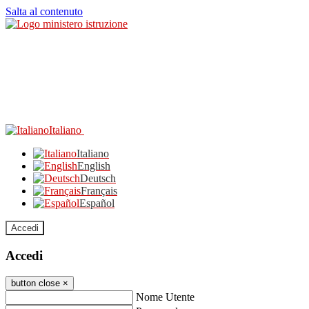
Salta al contenuto
Italiano
Italiano
English
Deutsch
Français
Español
Accedi
Accedi
button close
×
Nome Utente