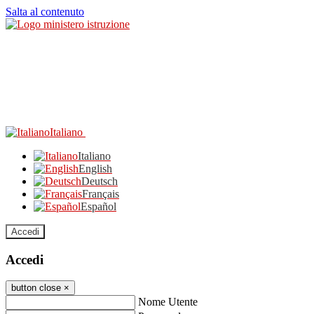
Salta al contenuto
Italiano
Italiano
English
Deutsch
Français
Español
Accedi
Accedi
button close
×
Nome Utente