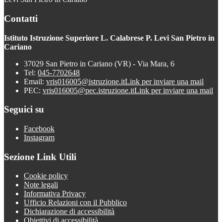
Contatti
Istituto Istruzione Superiore L. Calabrese P. Levi San Pietro in
Cariano
37029 San Pietro in Cariano (VR) - Via Mara, 6
Tel:
045-7702648
Email:
vris016005@istruzione.it
Link per inviare una mail
PEC:
vris016005@pec.istruzione.it
Link per inviare una mail
Seguici su
Facebook
Instagram
Sezione Link Utili
Cookie policy
Note legali
Informativa Privacy
Ufficio Relazioni con il Pubblico
Dichiarazione di accessibilità
Obiettivi di accessibilità