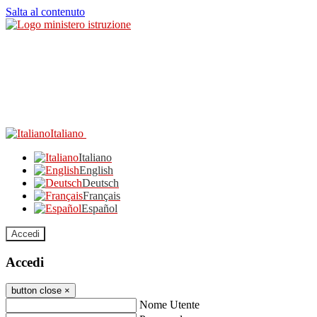
Salta al contenuto
Italiano
Italiano
English
Deutsch
Français
Español
Accedi
Accedi
button close
×
Nome Utente