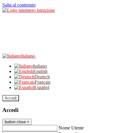
Salta al contenuto
Italiano
Italiano
English
Deutsch
Français
Español
Accedi
Accedi
button close
×
Nome Utente