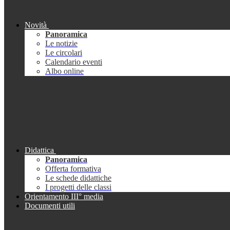
Novità
Panoramica
Le notizie
Le circolari
Calendario eventi
Albo online
Didattica
Panoramica
Offerta formativa
Le schede didattiche
I progetti delle classi
Orientamento III° media
Documenti utili