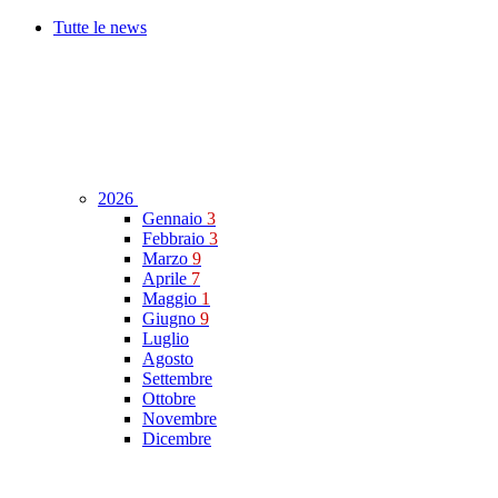
Tutte le news
2026
Gennaio
3
Febbraio
3
Marzo
9
Aprile
7
Maggio
1
Giugno
9
Luglio
Agosto
Settembre
Ottobre
Novembre
Dicembre