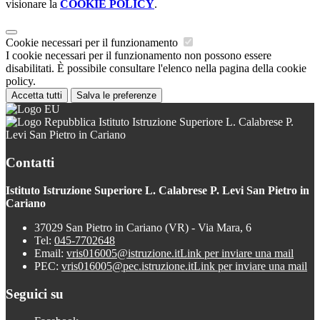
visionare la
COOKIE POLICY
.
Cookie necessari per il funzionamento
I cookie necessari per il funzionamento non possono essere
disabilitati. È possibile consultare l'elenco nella pagina della cookie
policy.
Accetta tutti
Salva le preferenze
Istituto Istruzione Superiore L. Calabrese P.
Levi San Pietro in Cariano
Contatti
Istituto Istruzione Superiore L. Calabrese P. Levi San Pietro in
Cariano
37029 San Pietro in Cariano (VR) - Via Mara, 6
Tel:
045-7702648
Email:
vris016005@istruzione.it
Link per inviare una mail
PEC:
vris016005@pec.istruzione.it
Link per inviare una mail
Seguici su