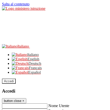
Salta al contenuto
Italiano
Italiano
English
Deutsch
Français
Español
Accedi
Accedi
button close
×
Nome Utente