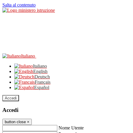
Salta al contenuto
Italiano
Italiano
English
Deutsch
Français
Español
Accedi
Accedi
button close
×
Nome Utente