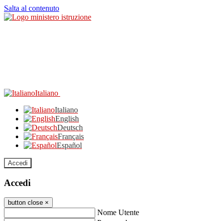
Salta al contenuto
Italiano
Italiano
English
Deutsch
Français
Español
Accedi
Accedi
button close
×
Nome Utente