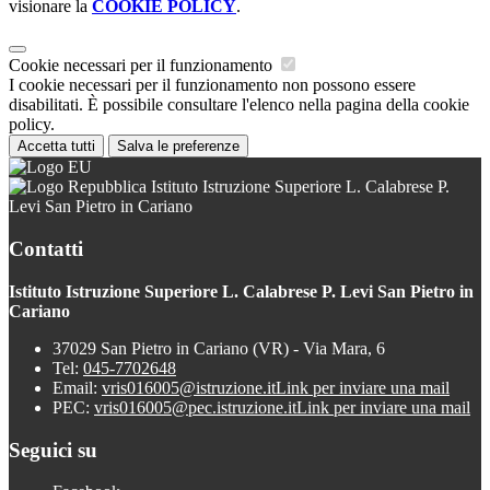
visionare la
COOKIE POLICY
.
Cookie necessari per il funzionamento
I cookie necessari per il funzionamento non possono essere
disabilitati. È possibile consultare l'elenco nella pagina della cookie
policy.
Accetta tutti
Salva le preferenze
Istituto Istruzione Superiore L. Calabrese P.
Levi San Pietro in Cariano
Contatti
Istituto Istruzione Superiore L. Calabrese P. Levi San Pietro in
Cariano
37029 San Pietro in Cariano (VR) - Via Mara, 6
Tel:
045-7702648
Email:
vris016005@istruzione.it
Link per inviare una mail
PEC:
vris016005@pec.istruzione.it
Link per inviare una mail
Seguici su