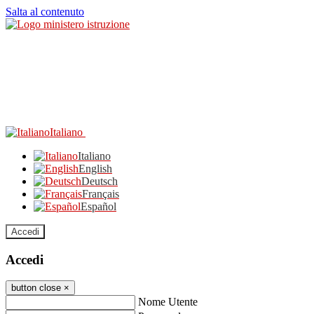
Salta al contenuto
Italiano
Italiano
English
Deutsch
Français
Español
Accedi
Accedi
button close
×
Nome Utente