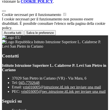
visionare la
COOKIE POLICY
.
Cookie necessari per il funzionamento
I cookie necessari per il funzionamento non possono essere
disabilitati. È possibile consultare l'elenco nella pagina della cookie
policy.
Accetta tutti
Salva le preferenze
Istituto Istruzione Superiore L. Calabrese P.
Levi San Pietro in Cariano
Contatti
Istituto Istruzione Superiore L. Calabrese P. Levi San Pietro in
Cariano
37029 San Pietro in Cariano (VR) - Via Mara, 6
Tel:
045-7702648
Email:
vris016005@istruzione.it
Link per inviare una mail
PEC:
vris016005@pec.istruzione.it
Link per inviare una mail
Seguici su