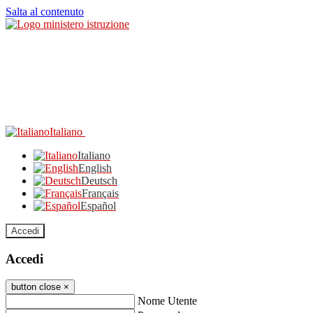
Salta al contenuto
Italiano
Italiano
English
Deutsch
Français
Español
Accedi
Accedi
button close
×
Nome Utente