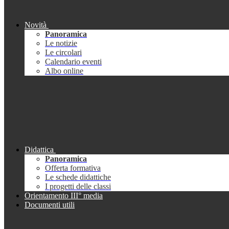
Novità
Panoramica
Le notizie
Le circolari
Calendario eventi
Albo online
Didattica
Panoramica
Offerta formativa
Le schede didattiche
I progetti delle classi
Orientamento III° media
Documenti utili