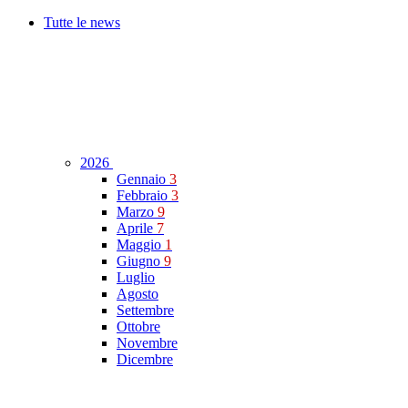
Tutte le news
2026
Gennaio
3
Febbraio
3
Marzo
9
Aprile
7
Maggio
1
Giugno
9
Luglio
Agosto
Settembre
Ottobre
Novembre
Dicembre