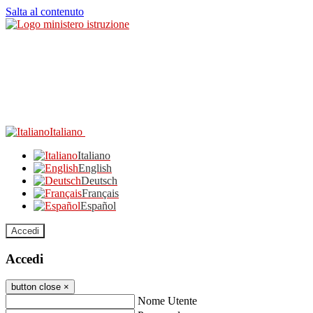
Salta al contenuto
Italiano
Italiano
English
Deutsch
Français
Español
Accedi
Accedi
button close
×
Nome Utente