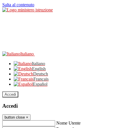
Salta al contenuto
Italiano
Italiano
English
Deutsch
Français
Español
Accedi
Accedi
button close
×
Nome Utente