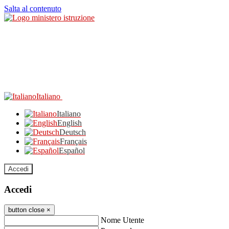
Salta al contenuto
Italiano
Italiano
English
Deutsch
Français
Español
Accedi
Accedi
button close
×
Nome Utente