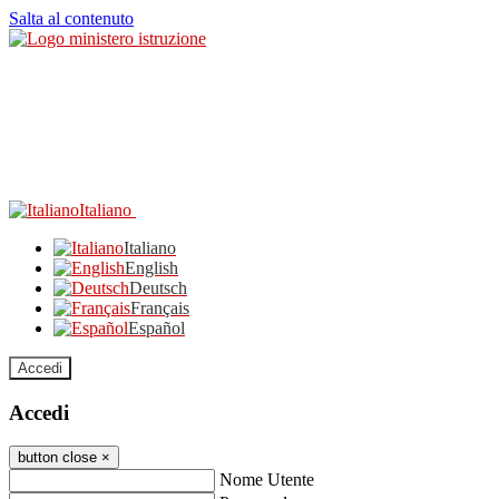
Salta al contenuto
Italiano
Italiano
English
Deutsch
Français
Español
Accedi
Accedi
button close
×
Nome Utente