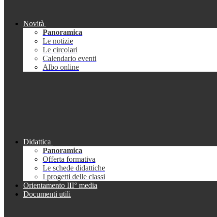
Novità
Panoramica
Le notizie
Le circolari
Calendario eventi
Albo online
Didattica
Panoramica
Offerta formativa
Le schede didattiche
I progetti delle classi
Orientamento III° media
Documenti utili