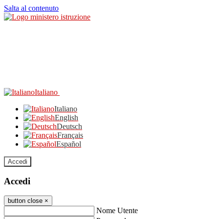
Salta al contenuto
Italiano
Italiano
English
Deutsch
Français
Español
Accedi
Accedi
button close
×
Nome Utente