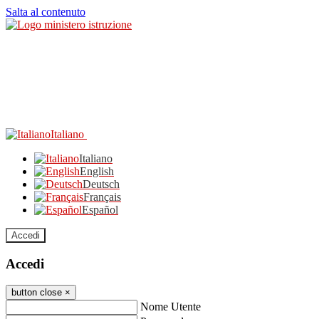
Salta al contenuto
Italiano
Italiano
English
Deutsch
Français
Español
Accedi
Accedi
button close
×
Nome Utente