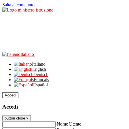
Salta al contenuto
Italiano
Italiano
English
Deutsch
Français
Español
Accedi
Accedi
button close
×
Nome Utente