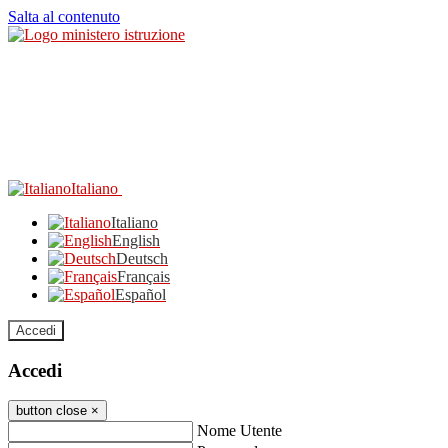
Salta al contenuto
Italiano
Italiano
English
Deutsch
Français
Español
Accedi
Accedi
button close
×
Nome Utente