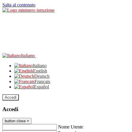
Salta al contenuto
Italiano
Italiano
English
Deutsch
Français
Español
Accedi
Accedi
button close
×
Nome Utente