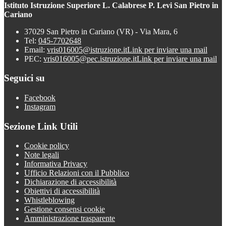
Istituto Istruzione Superiore L. Calabrese P. Levi San Pietro in
Cariano
37029 San Pietro in Cariano (VR) - Via Mara, 6
Tel:
045-7702648
Email:
vris016005@istruzione.it
Link per inviare una mail
PEC:
vris016005@pec.istruzione.it
Link per inviare una mail
Seguici su
Facebook
Instagram
Sezione Link Utili
Cookie policy
Note legali
Informativa Privacy
Ufficio Relazioni con il Pubblico
Dichiarazione di accessibilità
Obiettivi di accessibilità
Whistleblowing
Gestione consensi cookie
Amministrazione trasparente