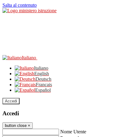
Salta al contenuto
Italiano
Italiano
English
Deutsch
Français
Español
Accedi
Accedi
button close
×
Nome Utente