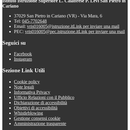
Istituto Istruzione Superiore L. Calabrese P. Levi San Pietro in
Cariano
37029 San Pietro in Cariano (VR) - Via Mara, 6
Tel:
045-7702648
Email:
vris016005@istruzione.it
Link per inviare una mail
PEC:
vris016005@pec.istruzione.it
Link per inviare una mail
Seguici su
Facebook
Instagram
Sezione Link Utili
Cookie policy
Note legali
Informativa Privacy
Ufficio Relazioni con il Pubblico
Dichiarazione di accessibilità
Obiettivi di accessibilità
Whistleblowing
Gestione consensi cookie
Amministrazione trasparente