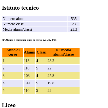
Istituto tecnico
Numero alunni
535
Numero classi
23
Media alunni/classi
23.3
N° Alunni e classi per anni di corso
a.s. 2024/25
Anno di
N° medio
Alunni
Classi
corso
alunni/classe
1
113
4
28.2
2
110
5
22
3
103
4
25.8
4
99
5
19.8
5
110
5
22
Liceo