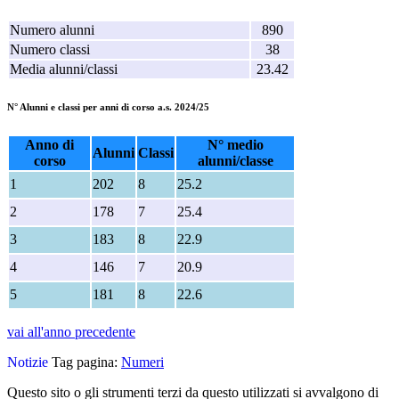
Numero alunni
890
Numero classi
38
Media alunni/classi
23.42
N° Alunni e classi per anni di corso a
.s. 2024/25
Anno di
N° medio
Alunni
Classi
corso
alunni/classe
1
202
8
25.2
2
178
7
25.4
3
183
8
22.9
4
146
7
20.9
5
181
8
22.6
vai all'anno precedente
Notizie
Tag pagina:
Numeri
Questo sito o gli strumenti terzi da questo utilizzati si avvalgono di