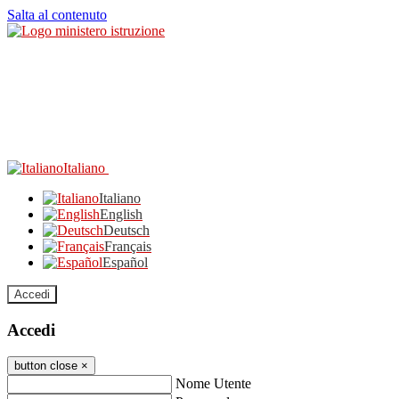
Salta al contenuto
Italiano
Italiano
English
Deutsch
Français
Español
Accedi
Accedi
button close
×
Nome Utente