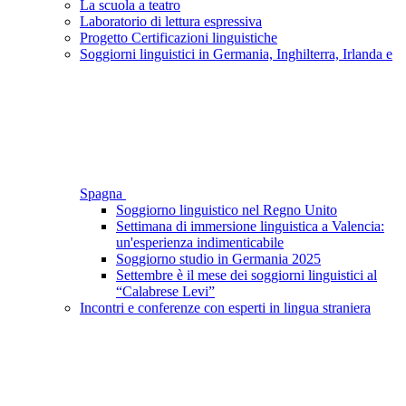
La scuola a teatro
Laboratorio di lettura espressiva
Progetto Certificazioni linguistiche
Soggiorni linguistici in Germania, Inghilterra, Irlanda e
Spagna
Soggiorno linguistico nel Regno Unito
Settimana di immersione linguistica a Valencia:
un'esperienza indimenticabile
Soggiorno studio in Germania 2025
Settembre è il mese dei soggiorni linguistici al
“Calabrese Levi”
Incontri e conferenze con esperti in lingua straniera