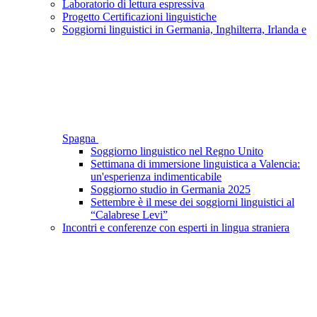
Laboratorio di lettura espressiva
Progetto Certificazioni linguistiche
Soggiorni linguistici in Germania, Inghilterra, Irlanda e
Spagna
Soggiorno linguistico nel Regno Unito
Settimana di immersione linguistica a Valencia:
un'esperienza indimenticabile
Soggiorno studio in Germania 2025
Settembre è il mese dei soggiorni linguistici al
“Calabrese Levi”
Incontri e conferenze con esperti in lingua straniera