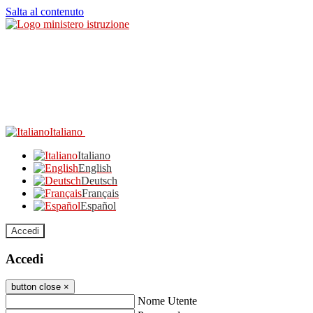
Salta al contenuto
Italiano
Italiano
English
Deutsch
Français
Español
Accedi
Accedi
button close
×
Nome Utente