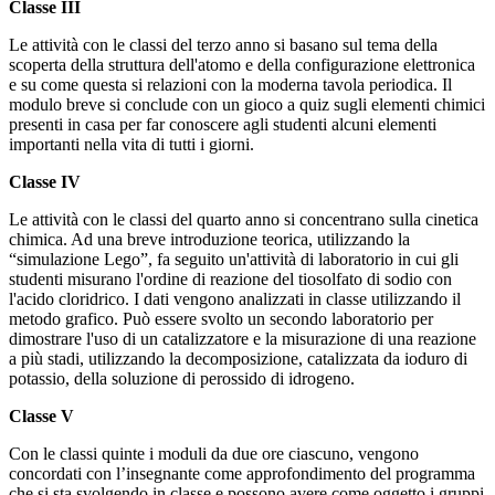
Classe III
Le attività con le classi del terzo anno si basano sul tema della
scoperta della struttura dell'atomo e della configurazione elettronica
e su come questa si relazioni con la moderna tavola periodica. Il
modulo breve si conclude con un gioco a q
uiz sugli elementi chimici
presenti in casa per far conoscere agli studenti alcuni elementi
importanti nella vita di tutti i giorni.
Classe IV
Le attività con le classi del quarto anno si concentrano sulla cinetica
chimica. Ad una breve introduzione teorica, utilizzando la
“simulazione Lego”, fa seguito un'attività di laboratorio in cui gli
studenti misurano l'ordine di reazione del tiosolfato di sodio con
l'acido cloridrico. I dati vengono analizzati in classe utilizzando il
metodo grafico. Può essere svolto un secondo laboratorio per
dimostrare l'uso di un catalizzatore e la misurazione di una reazione
a più stadi, utilizzando la decomposizione, catalizzata da ioduro di
potassio, della soluzione di perossido di idrogeno.
Classe V
Con le classi quinte i moduli da due ore ciascuno, vengono
concordati con l’insegnante come approfondimento del programma
che si sta svolgendo in classe e possono avere come oggetto i gruppi