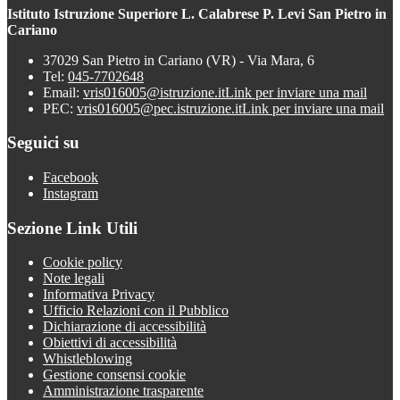
Istituto Istruzione Superiore L. Calabrese P. Levi San Pietro in
Cariano
37029 San Pietro in Cariano (VR) - Via Mara, 6
Tel:
045-7702648
Email:
vris016005@istruzione.it
Link per inviare una mail
PEC:
vris016005@pec.istruzione.it
Link per inviare una mail
Seguici su
Facebook
Instagram
Sezione Link Utili
Cookie policy
Note legali
Informativa Privacy
Ufficio Relazioni con il Pubblico
Dichiarazione di accessibilità
Obiettivi di accessibilità
Whistleblowing
Gestione consensi cookie
Amministrazione trasparente