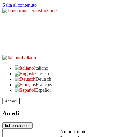
Salta al contenuto
Italiano
Italiano
English
Deutsch
Français
Español
Accedi
Accedi
button close
×
Nome Utente