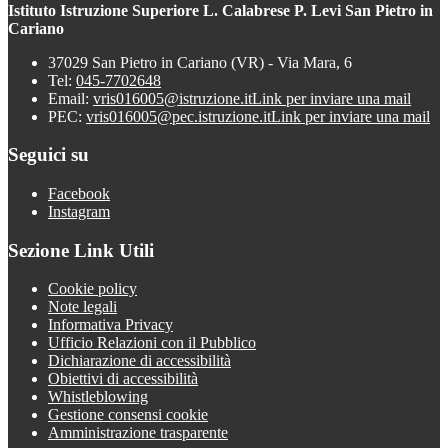
Istituto Istruzione Superiore L. Calabrese P. Levi San Pietro in
Cariano
37029 San Pietro in Cariano (VR) - Via Mara, 6
Tel:
045-7702648
Email:
vris016005@istruzione.it
Link per inviare una mail
PEC:
vris016005@pec.istruzione.it
Link per inviare una mail
Seguici su
Facebook
Instagram
Sezione Link Utili
Cookie policy
Note legali
Informativa Privacy
Ufficio Relazioni con il Pubblico
Dichiarazione di accessibilità
Obiettivi di accessibilità
Whistleblowing
Gestione consensi cookie
Amministrazione trasparente