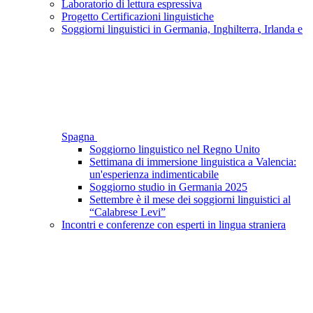
Laboratorio di lettura espressiva
Progetto Certificazioni linguistiche
Soggiorni linguistici in Germania, Inghilterra, Irlanda e
Spagna
Soggiorno linguistico nel Regno Unito
Settimana di immersione linguistica a Valencia:
un'esperienza indimenticabile
Soggiorno studio in Germania 2025
Settembre è il mese dei soggiorni linguistici al
“Calabrese Levi”
Incontri e conferenze con esperti in lingua straniera