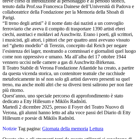
breve corso di introduzione al personaggio e al periodo storico,
tenuto dalla Prof.ssa Francesca Dainese dell’Università di Padova e
collaboratrice della Fondazione per la Memoria della Shoah di
Parigi.
“Il treno degli artisti” è il nome dato dai nazisti a un convoglio
ferroviario che aveva il compito di trasportare 1390 artisti ebrei
ciechi, austriaci e moldavi ad Auschwitz. Erano i poeti, gli scrittori,
i musicisti, gli attori, i pittori che per quattro anni avevano vissuto
nel “ghetto modello” di Terezin, concepito dal Reich per negare
l’esistenza dei lager, mostrando a commissari e giornalisti quel luogo
come non oppressivo e umano. Ma all’alba del 17 ottobre 1944
vennero uccisi nelle camere a gas di Auschwitz-Birkenau.
Il Teatro Stabile di Verona Fondazione Atlantide ha creato, a partire
da questa vicenda storica, un contenitore teatrale che racchiude
metaforicamente in sé non solo gli artisti davvero presenti su quel
treno, ma anche molti altri che su diversi treni salirono per non fare
più ritorno.
Quest’anno, uno speciale percorso di approfondimento è stato
dedicato a Etty Hillesum e Miklòs Radnòti.
Martedì 2 dicembre 2025, presso il Foyer del Teatro Nuovo di
Verona, gli alunni hanno letto ad alta voce passi del Diario di Etty
Hillesum e poesie di Miklòs Radnòti.
Notizie
Tag pagina:
Giornata della memoria
Lettura