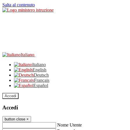
Salta al contenuto
Italiano
Italiano
English
Deutsch
Français
Español
Accedi
Accedi
button close
×
Nome Utente