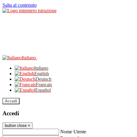
Salta al contenuto
Italiano
Italiano
English
Deutsch
Français
Español
Accedi
Accedi
button close
×
Nome Utente