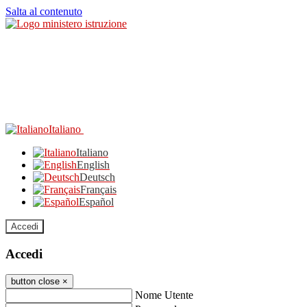
Salta al contenuto
Italiano
Italiano
English
Deutsch
Français
Español
Accedi
Accedi
button close
×
Nome Utente