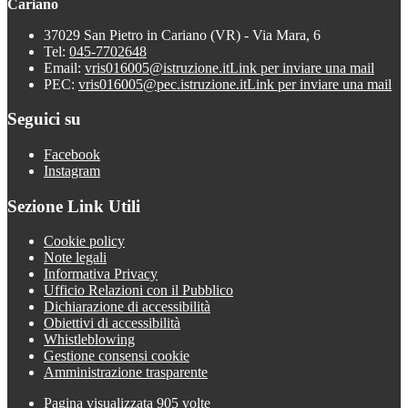
Cariano
37029 San Pietro in Cariano (VR) - Via Mara, 6
Tel:
045-7702648
Email:
vris016005@istruzione.it
Link per inviare una mail
PEC:
vris016005@pec.istruzione.it
Link per inviare una mail
Seguici su
Facebook
Instagram
Sezione Link Utili
Cookie policy
Note legali
Informativa Privacy
Ufficio Relazioni con il Pubblico
Dichiarazione di accessibilità
Obiettivi di accessibilità
Whistleblowing
Gestione consensi cookie
Amministrazione trasparente
Pagina visualizzata
905
volte