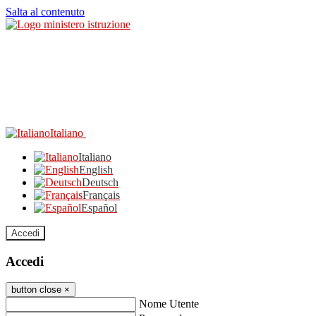
Salta al contenuto
Italiano
Italiano
English
Deutsch
Français
Español
Accedi
Accedi
button close
×
Nome Utente