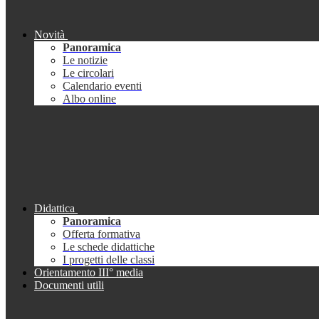
Novità
Panoramica
Le notizie
Le circolari
Calendario eventi
Albo online
Didattica
Panoramica
Offerta formativa
Le schede didattiche
I progetti delle classi
Orientamento III° media
Documenti utili