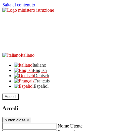
Salta al contenuto
Italiano
Italiano
English
Deutsch
Français
Español
Accedi
Accedi
button close
×
Nome Utente