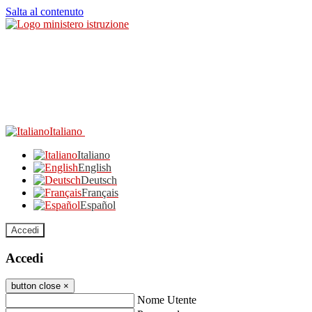
Salta al contenuto
Italiano
Italiano
English
Deutsch
Français
Español
Accedi
Accedi
button close
×
Nome Utente