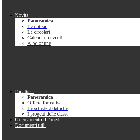
Novità
Panoramica
Le notizie
Le circolari
Calendario eventi
Albo online
Didattica
Panoramica
Offerta formativa
Le schede didattiche
I progetti delle classi
Orientamento III° media
Documenti utili