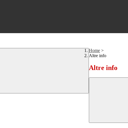
Home
>
Altre info
Altre info