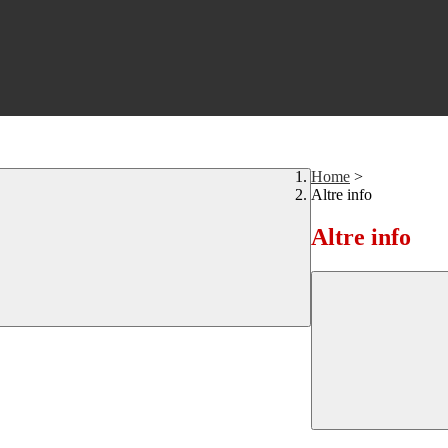
Home
>
Altre info
Altre info