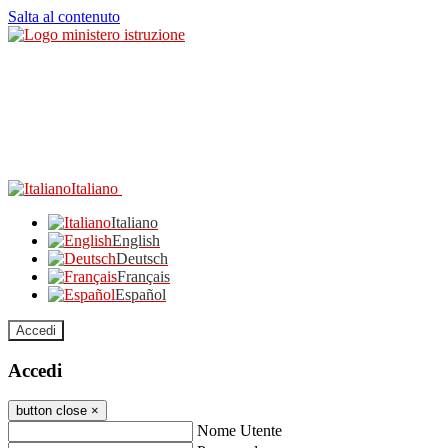
Salta al contenuto
Italiano
Italiano
English
Deutsch
Français
Español
Accedi
Accedi
button close
×
Nome Utente