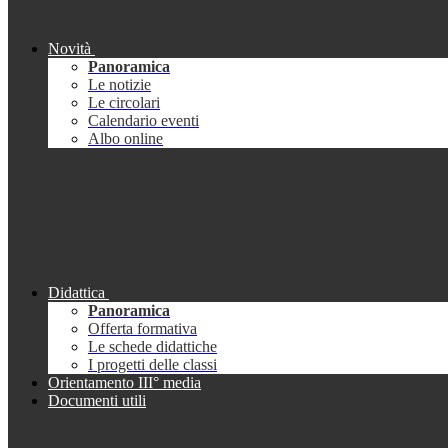
Novità
Panoramica
Le notizie
Le circolari
Calendario eventi
Albo online
Didattica
Panoramica
Offerta formativa
Le schede didattiche
I progetti delle classi
Orientamento III° media
Documenti utili