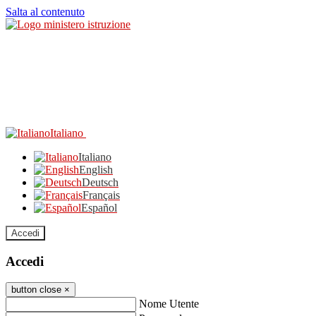
Salta al contenuto
Italiano
Italiano
English
Deutsch
Français
Español
Accedi
Accedi
button close
×
Nome Utente