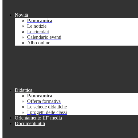
Novità
Panoramica
Le notizie
Le circolari
Calendario eventi
Albo online
Didattica
Panoramica
Offerta formativa
Le schede didattiche
I progetti delle classi
Orientamento III° media
Documenti utili