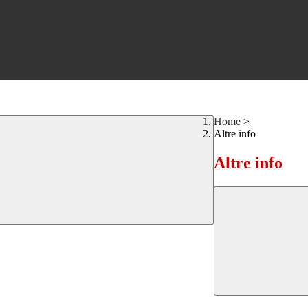
Home
>
Altre info
Altre info