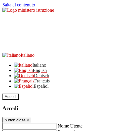
Salta al contenuto
Italiano
Italiano
English
Deutsch
Français
Español
Accedi
Accedi
button close
×
Nome Utente