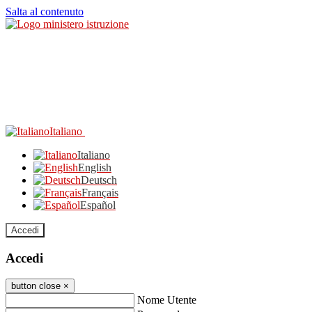
Salta al contenuto
Italiano
Italiano
English
Deutsch
Français
Español
Accedi
Accedi
button close
×
Nome Utente