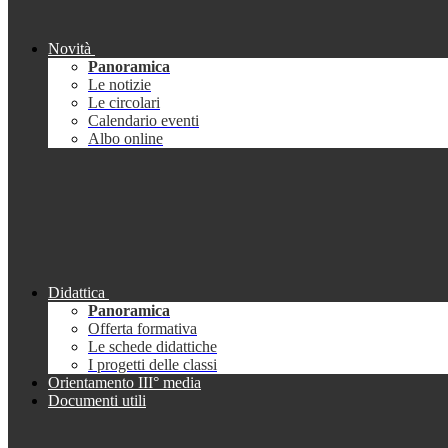
Novità
Panoramica
Le notizie
Le circolari
Calendario eventi
Albo online
Didattica
Panoramica
Offerta formativa
Le schede didattiche
I progetti delle classi
Orientamento III° media
Documenti utili