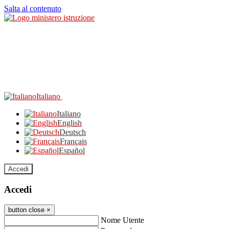
Salta al contenuto
Italiano
Italiano
English
Deutsch
Français
Español
Accedi
Accedi
button close
×
Nome Utente