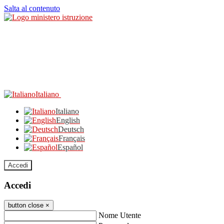
Salta al contenuto
Italiano
Italiano
English
Deutsch
Français
Español
Accedi
Accedi
button close
×
Nome Utente