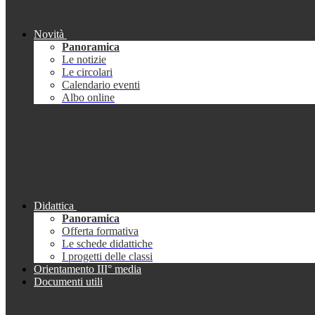
Novità
Panoramica
Le notizie
Le circolari
Calendario eventi
Albo online
Didattica
Panoramica
Offerta formativa
Le schede didattiche
I progetti delle classi
Orientamento III° media
Documenti utili