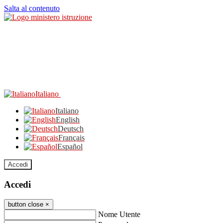
Salta al contenuto
Italiano
Italiano
English
Deutsch
Français
Español
Accedi
Accedi
button close
×
Nome Utente