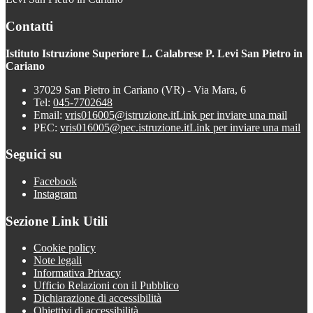
Contatti
Istituto Istruzione Superiore L. Calabrese P. Levi San Pietro in
Cariano
37029 San Pietro in Cariano (VR) - Via Mara, 6
Tel:
045-7702648
Email:
vris016005@istruzione.it
Link per inviare una mail
PEC:
vris016005@pec.istruzione.it
Link per inviare una mail
Seguici su
Facebook
Instagram
Sezione Link Utili
Cookie policy
Note legali
Informativa Privacy
Ufficio Relazioni con il Pubblico
Dichiarazione di accessibilità
Obiettivi di accessibilità