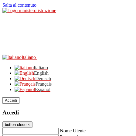
Salta al contenuto
Italiano
Italiano
English
Deutsch
Français
Español
Accedi
Accedi
button close
×
Nome Utente