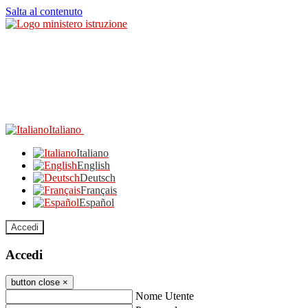
Salta al contenuto
Italiano
Italiano
English
Deutsch
Français
Español
Accedi
Accedi
button close
×
Nome Utente