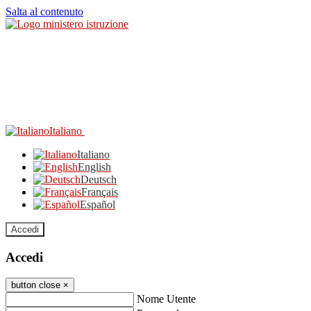
Salta al contenuto
Italiano
Italiano
English
Deutsch
Français
Español
Accedi
Accedi
button close
×
Nome Utente