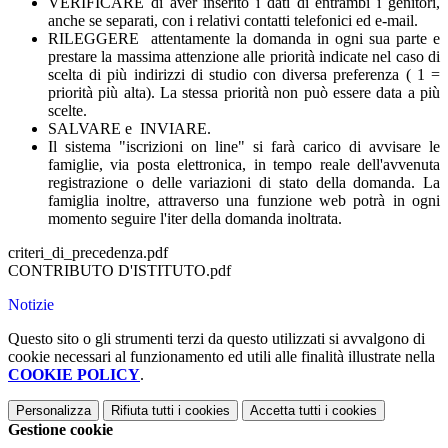
VERIFICARE di aver inserito i dati di entrambi i genitori,
anche se separati, con i relativi contatti telefonici ed e-mail.
RILEGGERE attentamente la domanda in ogni sua parte e
prestare la massima attenzione alle priorità indicate nel caso di
scelta di più indirizzi di studio con diversa preferenza ( 1 =
priorità più alta).
La stessa priorità non può essere data a più
scelte.
SALVARE e INVIARE.
Il sistema "iscrizioni on line" si farà carico di avvisare le
famiglie, via posta elettronica, in tempo reale dell'avvenuta
registrazione o delle variazioni di stato della domanda. La
famiglia inoltre, attraverso una funzione web potrà in ogni
momento seguire l'iter della domanda inoltrata.
criteri_di_precedenza.pdf
CONTRIBUTO D'ISTITUTO.pdf
Notizie
Questo sito o gli strumenti terzi da questo utilizzati si avvalgono di
cookie necessari al funzionamento ed utili alle finalità illustrate nella
COOKIE POLICY
.
Personalizza
Rifiuta tutti
i cookies
Accetta tutti
i cookies
Gestione cookie