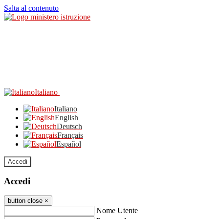
Salta al contenuto
Italiano
Italiano
English
Deutsch
Français
Español
Accedi
Accedi
button close
×
Nome Utente