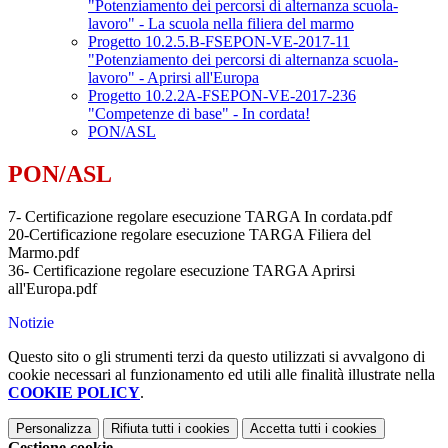
"Potenziamento dei percorsi di alternanza scuola-
lavoro" - La scuola nella filiera del marmo
Progetto 10.2.5.B-FSEPON-VE-2017-11
"Potenziamento dei percorsi di alternanza scuola-
lavoro" - Aprirsi all'Europa
Progetto 10.2.2A-FSEPON-VE-2017-236
"Competenze di base" - In cordata!
PON/ASL
PON/ASL
7- Certificazione regolare esecuzione TARGA In cordata.pdf
20-Certificazione regolare esecuzione TARGA Filiera del
Marmo.pdf
36- Certificazione regolare esecuzione TARGA Aprirsi
all'Europa.pdf
Notizie
Questo sito o gli strumenti terzi da questo utilizzati si avvalgono di
cookie necessari al funzionamento ed utili alle finalità illustrate nella
COOKIE POLICY
.
Personalizza
Rifiuta tutti
i cookies
Accetta tutti
i cookies
Gestione cookie