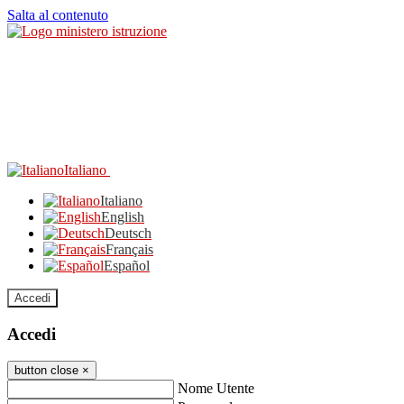
Salta al contenuto
Italiano
Italiano
English
Deutsch
Français
Español
Accedi
Accedi
button close
×
Nome Utente