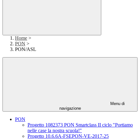
Home
>
PON
>
PON/ASL
Menu di
navigazione
PON
Progetto 1082373 PON Smartclass II ciclo "Portiamo
nelle case la nostra scuola!"
Progetto 10.6.6A-FSEPON-VE-2017-25