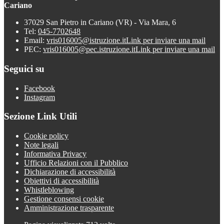
Cariano
37029 San Pietro in Cariano (VR) - Via Mara, 6
Tel:
045-7702648
Email:
vris016005@istruzione.it
Link per inviare una mail
PEC:
vris016005@pec.istruzione.it
Link per inviare una mail
Seguici su
Facebook
Instagram
Sezione Link Utili
Cookie policy
Note legali
Informativa Privacy
Ufficio Relazioni con il Pubblico
Dichiarazione di accessibilità
Obiettivi di accessibilità
Whistleblowing
Gestione consensi cookie
Amministrazione trasparente