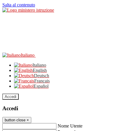
Salta al contenuto
Italiano
Italiano
English
Deutsch
Français
Español
Accedi
Accedi
button close
×
Nome Utente