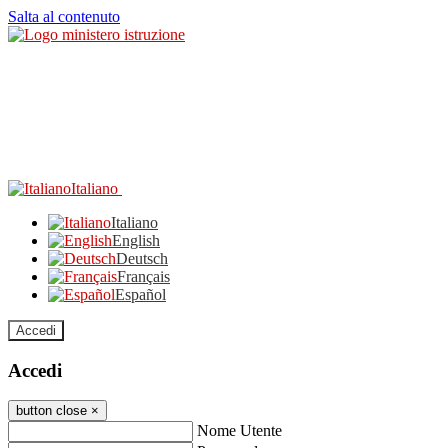
Salta al contenuto
Italiano
Italiano
English
Deutsch
Français
Español
Accedi
Accedi
button close
×
Nome Utente