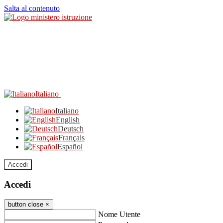
Salta al contenuto
Italiano
Italiano
English
Deutsch
Français
Español
Accedi
Accedi
button close
×
Nome Utente