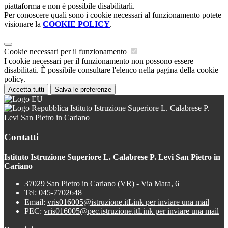
piattaforma e non è possibile disabilitarli.
Per conoscere quali sono i cookie necessari al funzionamento potete
visionare la
COOKIE POLICY
.
Cookie necessari per il funzionamento
I cookie necessari per il funzionamento non possono essere
disabilitati. È possibile consultare l'elenco nella pagina della cookie
policy.
Accetta tutti
Salva le preferenze
Istituto Istruzione Superiore L. Calabrese P.
Levi San Pietro in Cariano
Contatti
Istituto Istruzione Superiore L. Calabrese P. Levi San Pietro in
Cariano
37029 San Pietro in Cariano (VR) - Via Mara, 6
Tel:
045-7702648
Email:
vris016005@istruzione.it
Link per inviare una mail
PEC:
vris016005@pec.istruzione.it
Link per inviare una mail