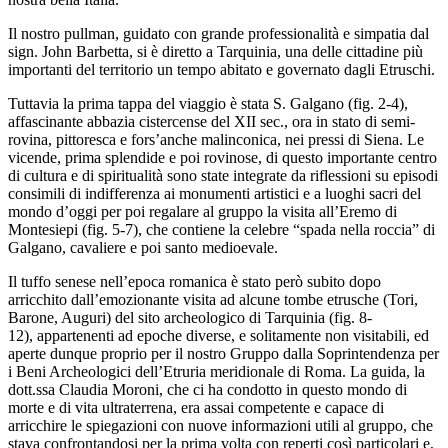
Il nostro pullman, guidato con grande professionalità e simpatia dal
sign. John Barbetta, si è diretto a Tarquinia, una delle cittadine più
importanti del territorio un tempo abitato e governato dagli Etruschi.
Tuttavia la prima tappa del viaggio è stata S. Galgano (fig. 2-4),
affascinante abbazia cistercense del XII sec., ora in stato di semi-
rovina, pittoresca e fors’anche malinconica, nei pressi di Siena. Le
vicende, prima splendide e poi rovinose, di questo importante centro
di cultura e di spiritualità sono state integrate da riflessioni su episodi
consimili di indifferenza ai monumenti artistici e a luoghi sacri del
mondo d’oggi per poi regalare al gruppo la visita all’Eremo di
Montesiepi (fig. 5-7), che contiene la celebre “spada nella roccia” di
Galgano, cavaliere e poi santo medioevale.
Il tuffo senese nell’epoca romanica è stato però subito dopo
arricchito dall’emozionante visita ad alcune tombe etrusche (Tori,
Barone, Auguri) del sito archeologico di Tarquinia (fig. 8-
12), appartenenti ad epoche diverse, e solitamente non visitabili, ed
aperte dunque proprio per il nostro Gruppo dalla Soprintendenza per
i Beni Archeologici dell’Etruria meridionale di Roma. La guida, la
dott.ssa Claudia Moroni, che ci ha condotto in questo mondo di
morte e di vita ultraterrena, era assai competente e capace di
arricchire le spiegazioni con nuove informazioni utili al gruppo, che
stava confrontandosi per la prima volta con reperti così particolari e,