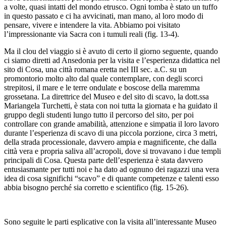
a volte, quasi intatti del mondo etrusco. Ogni tomba è stato un tuffo
in questo passato e ci ha avvicinati, man mano, al loro modo di
pensare, vivere e intendere la vita. Abbiamo poi visitato
l’impressionante via Sacra con i tumuli reali (fig. 13-4).
Ma il clou del viaggio si è avuto di certo il giorno seguente, quando
ci siamo diretti ad Ansedonia per la visita e l’esperienza didattica nel
sito di Cosa, una città romana eretta nel III sec. a.C. su un
promontorio molto alto dal quale contemplare, con degli scorci
strepitosi, il mare e le terre ondulate e boscose della maremma
grossetana. La direttrice del Museo e del sito di scavo, la dott.ssa
Mariangela Turchetti, è stata con noi tutta la giornata e ha guidato il
gruppo degli studenti lungo tutto il percorso del sito, per poi
controllare con grande amabilità, attenzione e simpatia il loro lavoro
durante l’esperienza di scavo di una piccola porzione, circa 3 metri,
della strada processionale, davvero ampia e magnificente, che dalla
città vera e propria saliva all’acropoli, dove si trovavano i due templi
principali di Cosa. Questa parte dell’esperienza è stata davvero
entusiasmante per tutti noi e ha dato ad ognuno dei ragazzi una vera
idea di cosa significhi “scavo” e di quante competenze e talenti esso
abbia bisogno perché sia corretto e scientifico (fig. 15-26).
Sono seguite le parti esplicative con la visita all’interessante Museo