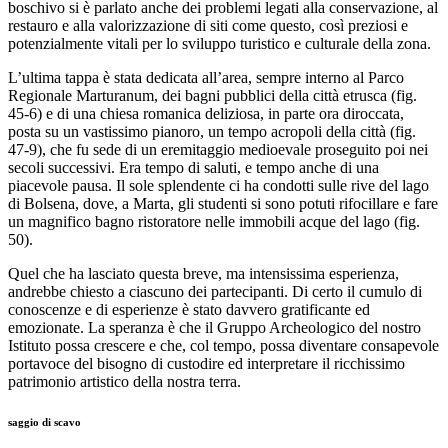
boschivo si è parlato anche dei problemi legati alla conservazione, al
restauro e alla valorizzazione di siti come questo, così preziosi e
potenzialmente vitali per lo sviluppo turistico e culturale della zona.
L’ultima tappa è stata dedicata all’area, sempre interno al Parco
Regionale Marturanum, dei bagni pubblici della città etrusca (fig.
45-6) e di una chiesa romanica deliziosa, in parte ora diroccata,
posta su un vastissimo pianoro, un tempo acropoli della città (fig.
47-9), che fu sede di un eremitaggio medioevale proseguito poi nei
secoli successivi. Era tempo di saluti, e tempo anche di una
piacevole pausa. Il sole splendente ci ha condotti sulle rive del lago
di Bolsena, dove, a Marta, gli studenti si sono potuti rifocillare e fare
un magnifico bagno ristoratore nelle immobili acque del lago (fig.
50).
Quel che ha lasciato questa breve, ma intensissima esperienza,
andrebbe chiesto a ciascuno dei partecipanti. Di certo il cumulo di
conoscenze e di esperienze è stato davvero gratificante ed
emozionate. La speranza è che il Gruppo Archeologico del nostro
Istituto possa crescere e che, col tempo, possa diventare consapevole
portavoce del bisogno di custodire ed interpretare il ricchissimo
patrimonio artistico della nostra terra.
saggio di scavo