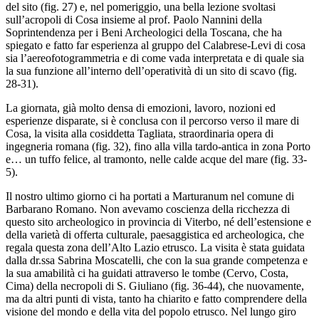
del sito (fig. 27) e, nel pomeriggio, una bella lezione svoltasi
sull’acropoli di Cosa insieme al prof. Paolo Nannini della
Soprintendenza per i Beni Archeologici della Toscana, che ha
spiegato e fatto far esperienza al gruppo del Calabrese-Levi di cosa
sia l’aereofotogrammetria e di come vada interpretata e di quale sia
la sua funzione all’interno dell’operatività di un sito di scavo (fig.
28-31).
La giornata, già molto densa di emozioni, lavoro, nozioni ed
esperienze disparate, si è conclusa con il percorso verso il mare di
Cosa, la visita alla cosiddetta Tagliata, straordinaria opera di
ingegneria romana (fig. 32), fino alla villa tardo-antica in zona Porto
e… un tuffo felice, al tramonto, nelle calde acque del mare (fig. 33-
5).
Il nostro ultimo giorno ci ha portati a Marturanum nel comune di
Barbarano Romano. Non avevamo coscienza della ricchezza di
questo sito archeologico in provincia di Viterbo, né dell’estensione e
della varietà di offerta culturale, paesaggistica ed archeologica, che
regala questa zona dell’Alto Lazio etrusco. La visita è stata guidata
dalla dr.ssa Sabrina Moscatelli, che con la sua grande competenza e
la sua amabilità ci ha guidati attraverso le tombe (Cervo, Costa,
Cima) della necropoli di S. Giuliano (fig. 36-44), che nuovamente,
ma da altri punti di vista, tanto ha chiarito e fatto comprendere della
visione del mondo e della vita del popolo etrusco. Nel lungo giro