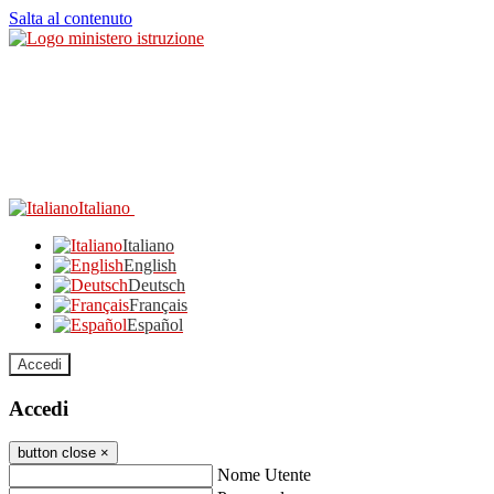
Salta al contenuto
Italiano
Italiano
English
Deutsch
Français
Español
Accedi
Accedi
button close
×
Nome Utente